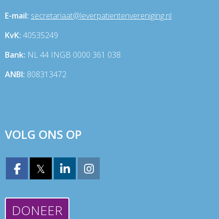
E-mail:
taairaterces
@leverpatientenvereniging.nl
KvK:
40535249
Bank:
NL 44 INGB 0000 361 038
ANBI:
808313472
VOLG ONS OP
𝕏
DONEER