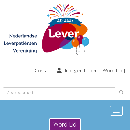
Contact
|
Inloggen Leden
|
Word Lid
|
Toggle n
Word Lid