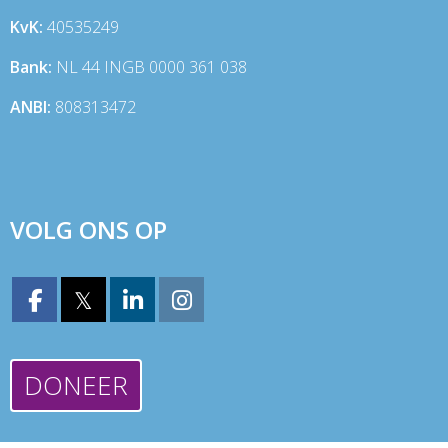
KvK:
40535249
Bank:
NL 44 INGB 0000 361 038
ANBI:
808313472
VOLG ONS OP
𝕏
DONEER