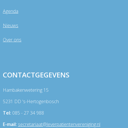
Agenda
Nieuws
Over ons
CONTACTGEGEVENS
Hambakenwetering 15
5231 DD 's-Hertogenbosch
Tel:
085 - 27 34 988
E-mail:
taairaterces
@leverpatientenvereniging.nl