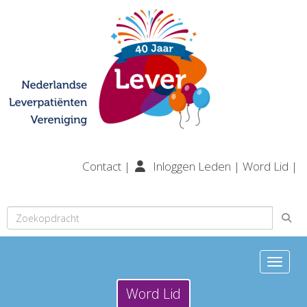
Contact
|
Inloggen Leden
|
Word Lid
|
Toggle n
Word Lid