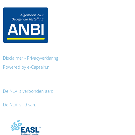
Disclaimer
-
Privacyverklaring
Powered by e-Captain.nl
De NLV is verbonden aan:
De NLV is lid van: